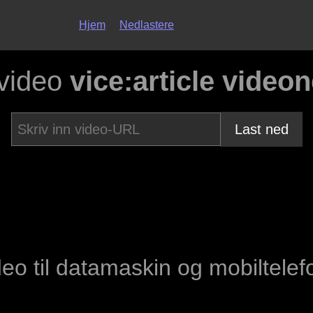
Hjem
Nedlastere
 video
vice:article video
Last ned
eo til datamaskin og mobiltelef