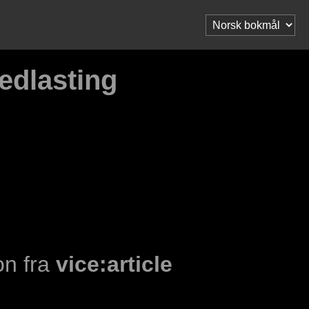
nedlasting
on fra
vice:article