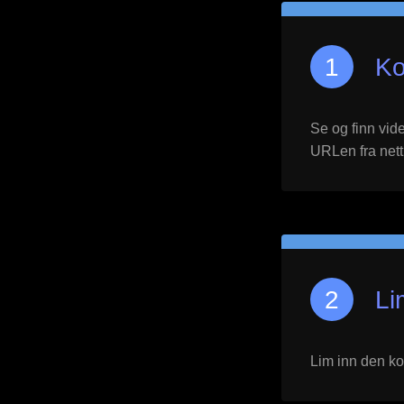
Ko
Se og finn vid
URLen fra nett
Li
Lim inn den ko