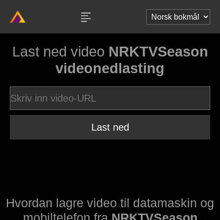
Last ned video
NRKTVSeason
videonedlasting
Last ned
Hvordan lagre video til datamaskin og
mobiltelefon fra
NRKTVSeason