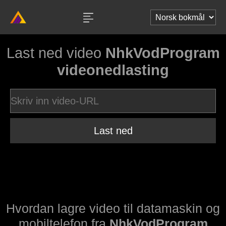
Last ned video
NhkVodProgram
videonedlasting
Last ned
Hvordan lagre video til datamaskin og
mobiltelefon fra
NhkVodProgram