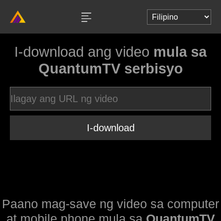
I-download ang video
mula sa
QuantumTV serbisyo
I-download
Paano mag-save ng video sa computer
at mobile phone mula sa
QuantumTV