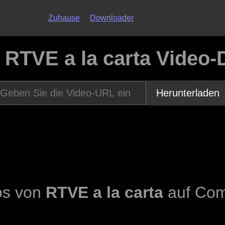
Zuhause
Downloader
o
RTVE a la carta Video
Herunterladen
os von
RTVE a la carta
auf Com