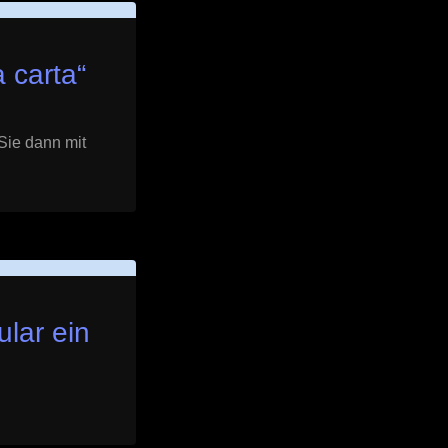
 carta
“
 Sie dann mit
lar ein