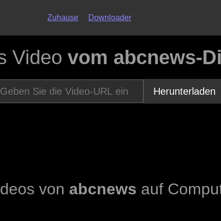
Zuhause
Downloader
s Video
vom abcnews-Di
Herunterladen
ideos von
abcnews
auf Compute