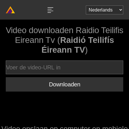
Video downloaden Raidio Teilifis
Eireann Tv (
Raidió Teilifís
Éireann TV
)
Downloaden
Video opslaan op computer en mobiele