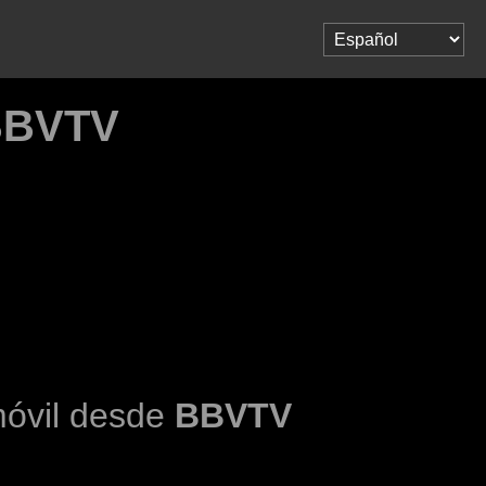
 BBVTV
móvil desde
BBVTV