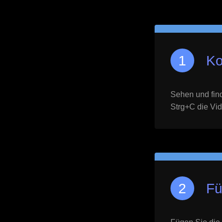
Ko
Sehen und find
Strg+C die Vid
Fü