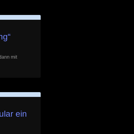
ng
“
dann mit
lar ein