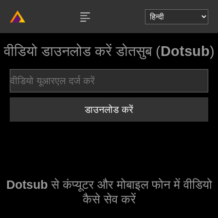
वीडियो डाउनलोड करें डोतसुब (
Dotsub
)
डाउनलोड करें
Dotsub
से कंप्यूटर और मोबाइल फोन में वीडियो
कैसे सेव करें